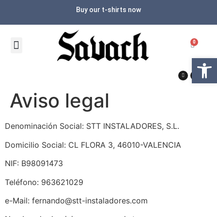
Buy our t-shirts now
0
Abrir
Aviso legal
Denominación Social: STT INSTALADORES, S.L.
Domicilio Social: CL FLORA 3, 46010-VALENCIA
NIF: B98091473
Teléfono: 963621029
e-Mail: fernando@stt-instaladores.com